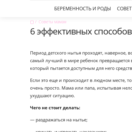
БЕРЕМЕННОСТЬ И РОДЫ
СОВЕ
▢
Советы мамам
6 эффективных способов
Период детского нытья проходят, наверное, вс
самый лучший в мире ребенок превращается 
который пытается доступным для него средств
Если это еще и происходит в людном месте, то
очень просто. Мама или папа, испытывая нел
ухудшают ситуацию.
Чего не стоит делать:
— раздражаться на нытье;
— кричать и угрожать наказанием;