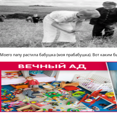
Моего папу растила бабушка (моя прабабушка). Вот каким б