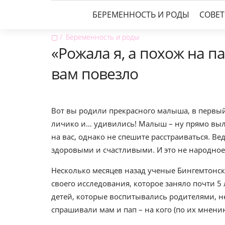
БЕРЕМЕННОСТЬ И РОДЫ
СОВЕ
▢
Беременность и роды
«Рожала я, а похож на п
вам повезло
Вот вы родили прекрасного малыша, в первый 
личико и… удивились! Малыш – ну прямо выли
на вас, однако не спешите расстраиваться. Ве
здоровыми и счастливыми. И это не народное
Несколько месяцев назад ученые Бингемтонск
своего исследования, которое заняло почти 5
детей, которые воспитывались родителями, н
спрашивали мам и пап – на кого (по их мнени