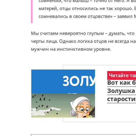
сомнений, что малыш – точно от него. А в
матерей, отцы относились не так хорошо. 
сомневались в своем отцовстве» – заявил 
Мы считаем невероятно глупым – думать, что 
черты лица. Однако логика отцов не всегда н
мужчин на инстинктивном уровне.
Читайте та
Вот как 
Золушка
старости