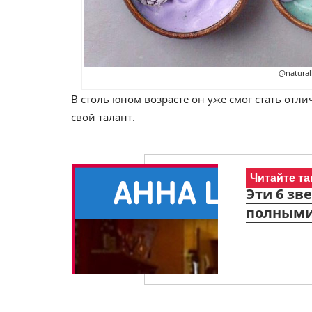
@naturall
В столь юном возрасте он уже смог стать от
свой талант.
Читайте та
Эти 6 зв
полными,