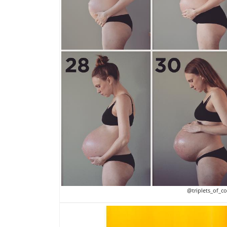
@triplets_of_c