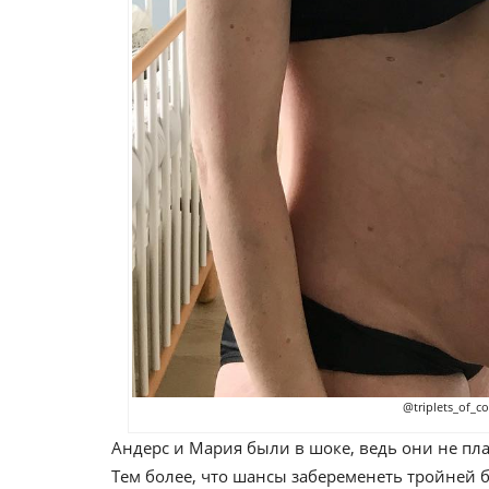
@triplets_of_c
Андерс и Мария были в шоке, ведь они не п
Тем более, что шансы забеременеть тройней б