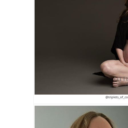
@triplets_of_c