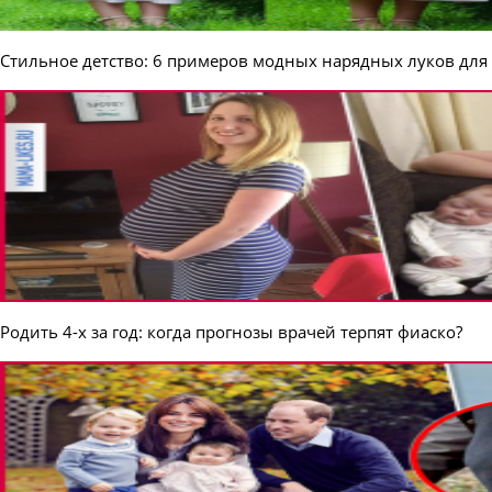
Стильное детство: 6 примеров модных нарядных луков для
Родить 4-х за год: когда прогнозы врачей терпят фиаско?