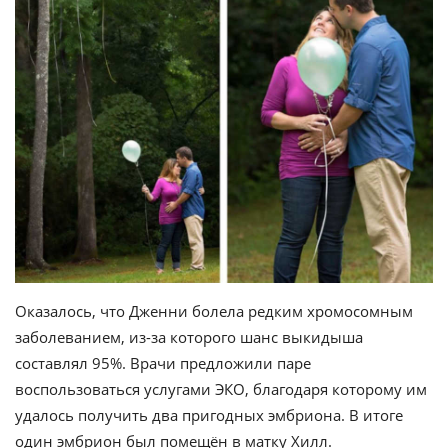
Оказалось, что Дженни болела редким хромосомным
заболеванием, из-за которого шанс выкидыша
составлял 95%. Врачи предложили паре
воспользоваться услугами ЭКО, благодаря которому им
удалось получить два пригодных эмбриона. В итоге
один эмбрион был помещён в матку Хилл.