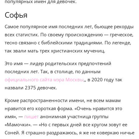
популярных имен для девочек.
Софья
Самое популярное имя последних лет, бьющее рекорды
всех статистик. По своему происхождению — греческое,
тесно связано с библейскими традициями. По легенде,
так звали мать трех христианских мучениц.
Это имя — лидер родительских предпочтений
последних лет. Так, в столице,
по данным
официального сайта мэра Москвы
,
, в 2020 году так
назвали 2375 девочек.
Кроме распространенности имени, не всем мамам
нравится его короткая форма. «Очень нравится это
имя», —
пишет
анонимная участница группы
«Мамочки». — «Но с первых дней все кругом зовут ее
Соней. Я страшно раздражаюсь, я же не коверкаю ничье