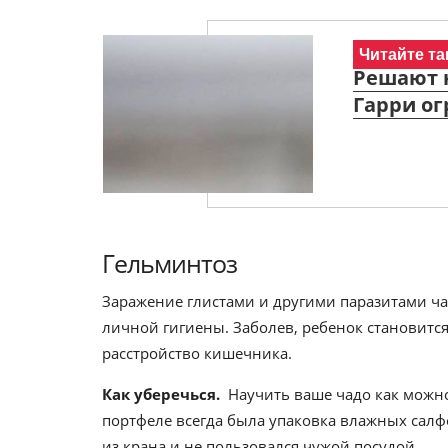
Читайте та
Решают н
Гарри ог
Гельминтоз
Заражение глистами и другими паразитами ча
личной гигиены. Заболев, ребенок становится
расстройство кишечника.
Как уберечься.
Научить ваше чадо как можно
портфеле всегда была упаковка влажных салф
из крана и не пользовался чужой посудой.