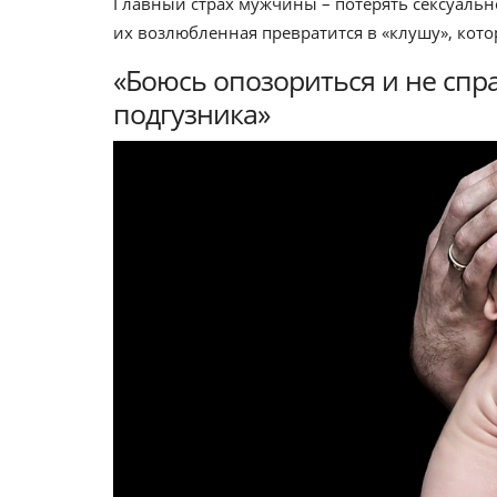
Главный страх мужчины – потерять сексуальн
их возлюбленная превратится в «клушу», котор
«Боюсь опозориться и не спр
подгузника»