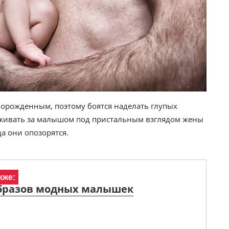
орожденным, поэтому боятся наделать глупых
аживать за малышом под пристальным взглядом жены
да они опозорятся.
кже:
образов модных малышек