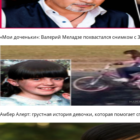
«Мои доченьки»: Валерий Меладзе похвастался снимком с 
Амбер Алерт: грустная история девочки, которая помогает с