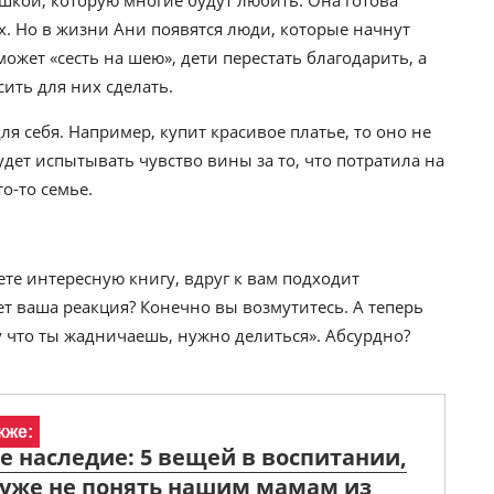
шкой, которую многие будут любить. Она готова
х. Но в жизни Ани появятся люди, которые начнут
ожет «сесть на шею», дети перестать благодарить, а
сить для них сделать.
для себя. Например, купит красивое платье, то оно не
удет испытывать чувство вины за то, что потратила на
о-то семье.
ете интересную книгу, вдруг к вам подходит
ет ваша реакция? Конечно вы возмутитесь. А теперь
ну что ты жадничаешь, нужно делиться». Абсурдно?
кже:
е наследие: 5 вещей в воспитании,
 уже не понять нашим мамам из