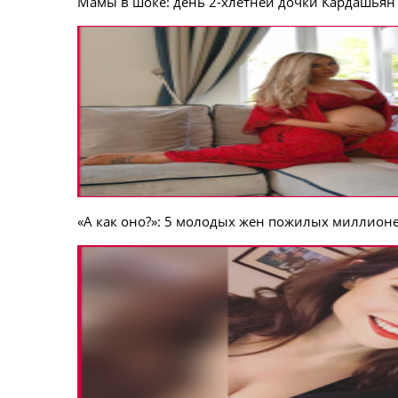
Мамы в шоке: день 2-хлетней дочки Кардашьян
«А как оно?»: 5 молодых жен пожилых миллион