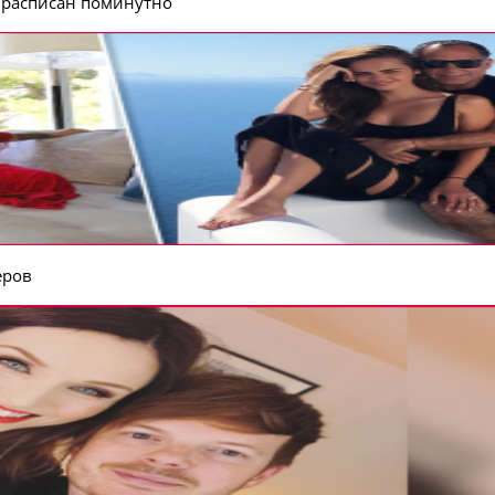
 расписан поминутно
еров