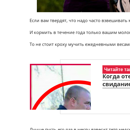
Если вам твердят, что надо часто взвешивать
И кормить в течение года только вашим моло
То не стоит кроху мучить ежедневными весам
Читайте та
Когда от
свидание
Лучше пусть его раз в месяц взвесит тетя медс