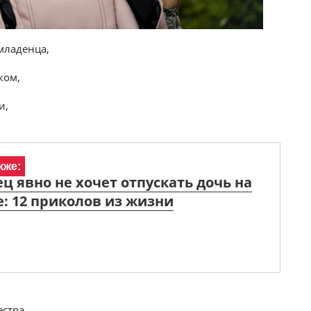
 младенца,
ком,
и,
кже:
ец явно не хочет отпускать дочь на
: 12 приколов из жизни
естра.