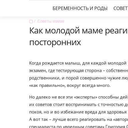
БЕРЕМЕННОСТЬ И РОДЫ
СОВЕ
▢
Советы мамам
Как молодой маме реаги
посторонних
Когда рождается малыш, для каждой молодой
экзамен, где тестирующая сторона – собствен
родственники, и порой совершенно чужие люд
«как правильно», вокруг всегда много.
Но далеко не все эти «эксперты» способны де
их советов стоит воспринимать с точностью д
покоя, но и во избежание вреда для здоровь
А вот так – лучше всего реагировать на «авто
специалиста по «вредным советам» Григория 