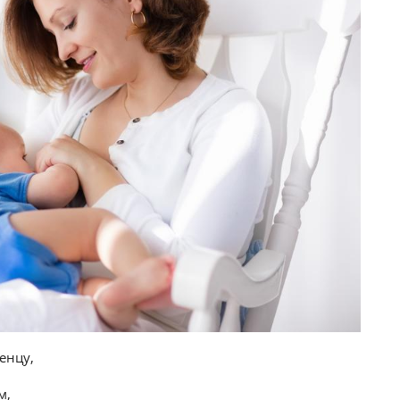
енцу,
м,