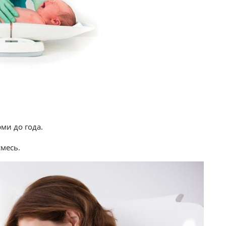
рми до года.
смесь.