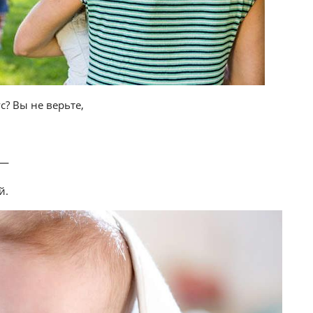
с? Вы не верьте,
 —
й.