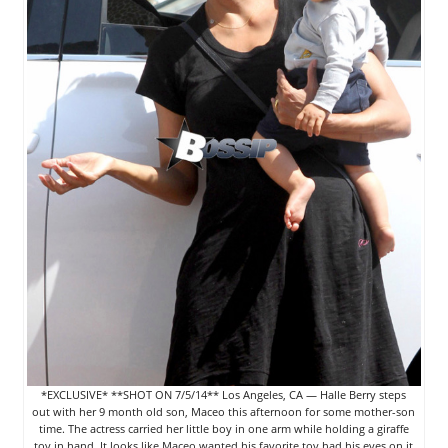
*EXCLUSIVE* **SHOT ON 7/5/14** Los Angeles, CA — Halle Berry steps
out with her 9 month old son, Maceo this afternoon for some mother-son
time. The actress carried her little boy in one arm while holding a giraffe
toy in hand. It looks like Maceo wanted his favorite toy had his eyes on it