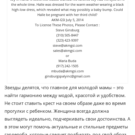
the whole time. Halle was dressed for the warm weather wearing a black
high-low dress, which revealed what may possibly a baby bump. Could
Halle be pregnant with her third child?
AKM-GSI July 5, 2014
To License These Photos, Please Contact :
Steve Ginsburg
(310) 505-8447
(323) 423-9397
steve@akmgsi.com
sales@akmgsi.com
or
Maria Buda
(917) 242-1505
mbuda@akmgsi.com
ginsburgspalyinc@gmail.com
Звезды делятся, что главное для молодой мамы – это
найти гармонию между модой, красотой и удобством.
Не стоит ставить крест на своем образе даже во время
прогулки с ребенком. Женщина всегда должна
выглядеть идеально, подчеркивать свои достоинства. А
в этом могут помочь актуальные и стильные предметы
гардероба, которые следует подбирать под свой образ.