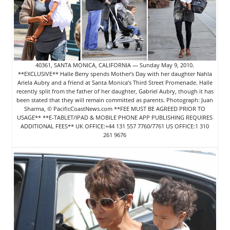
40361, SANTA MONICA, CALIFORNIA — Sunday May 9, 2010.
**EXCLUSIVE** Halle Berry spends Mother’s Day with her daughter Nahla
Ariela Aubry and a friend at Santa Monica’s Third Street Promenade. Halle
recently split from the father of her daughter, Gabriel Aubry, though it has
been stated that they will remain committed as parents. Photograph: Juan
Sharma, © PacificCoastNews.com **FEE MUST BE AGREED PRIOR TO
USAGE** **E-TABLET/IPAD & MOBILE PHONE APP PUBLISHING REQUIRES
ADDITIONAL FEES** UK OFFICE:+44 131 557 7760/7761 US OFFICE:1 310
261 9676