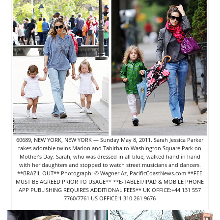
60689, NEW YORK, NEW YORK — Sunday May 8, 2011. Sarah Jessica Parker
takes adorable twins Marion and Tabitha to Washington Square Park on
Mother’s Day. Sarah, who was dressed in all blue, walked hand in hand
with her daughters and stopped to watch street musicians and dancers.
**BRAZIL OUT** Photograph: © Wagner Az, PacificCoastNews.com **FEE
MUST BE AGREED PRIOR TO USAGE** **E-TABLET/IPAD & MOBILE PHONE
APP PUBLISHING REQUIRES ADDITIONAL FEES** UK OFFICE:+44 131 557
7760/7761 US OFFICE:1 310 261 9676