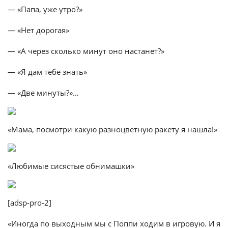
— «Папа, уже утро?»
— «Нет дорогая»
— «А через сколько минут оно настанет?»
— «Я дам тебе знать»
— «Две минуты?»…
«Мама, посмотри какую разноцветную ракету я нашла!»
«Любимые сисястые обнимашки»
[adsp-pro-2]
«Иногда по выходным мы с Поппи ходим в игровую. И я