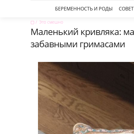
БЕРЕМЕННОСТЬ И РОДЫ
СОВЕ
▢
Это смешно
Маленький кривляка: ма
забавными гримасами