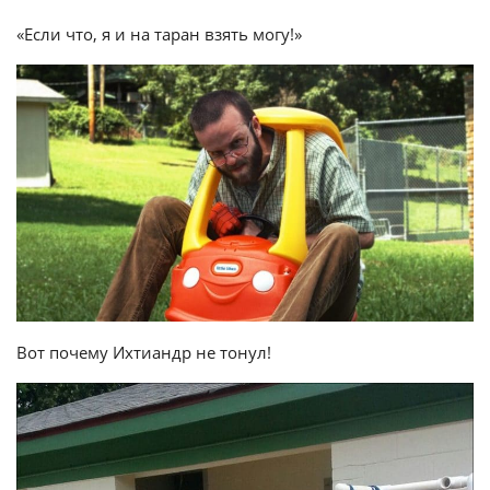
«Если что, я и на таран взять могу!»
Вот почему Ихтиандр не тонул!