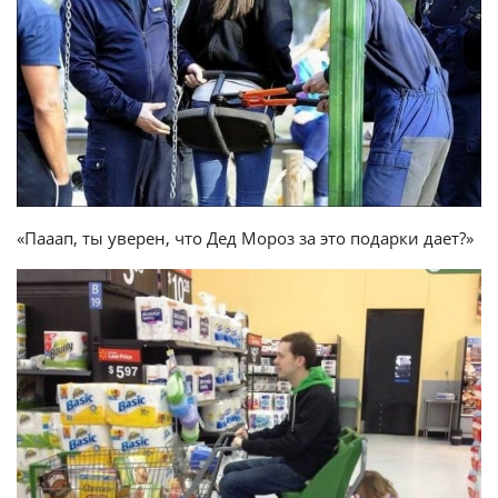
«Пааап, ты уверен, что Дед Мороз за это подарки дает?»