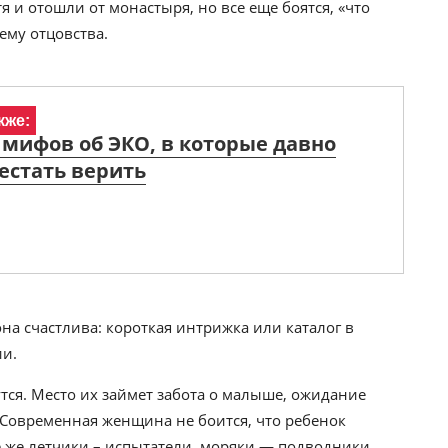
и отошли от монастыря, но все еще боятся, «что
ему отцовства.
кже:
 мифов об ЭКО, в которые давно
естать верить
а счастлива: короткая интрижка или каталог в
ии.
утся. Место их займет забота о малыше, ожидание
. Современная женщина не боится, что ребенок
те же летчики – испытатели, моряки — подводники,