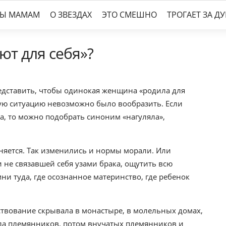
ТЫ МАМАМ
О ЗВЕЗДАХ
ЭТО СМЕШНО
ТРОГАЕТ ЗА Д
т для себя»?
едставить, чтобы одинокая женщина «родила для
бную ситуацию невозможно было вообразить. Если
ка, то можно подобрать синоним «нагуляла»,
 меняется. Так изменились и нормы морали. Или
 не связавшей себя узами брака, ощутить всю
ни туда, где осознанное материнство, где ребенок
твование скрывала в монастыре, в молельных домах,
ла племянников, потом внучатых племянников и