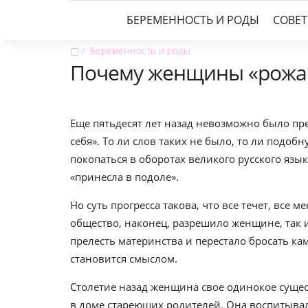
БЕРЕМЕННОСТЬ И РОДЫ
СОВЕ
▢
Беременность и роды
Почему женщины «рожаю
Еще пятьдесят лет назад невозможно было пр
себя». То ли слов таких не было, то ли подо
покопаться в оборотах великого русского язы
«принесла в подоле».
Но суть прогресса такова, что все течет, все
общество, наконец, разрешило женщине, так и
прелесть материнства и перестало бросать кам
становится смыслом.
Столетие назад женщина свое одинокое сущес
в доме стареющих родителей. Она воспитыва