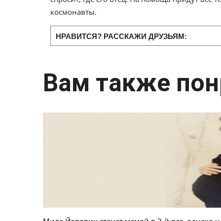
космонавты.
НРАВИТСЯ? РАССКАЖИ ДРУЗЬЯМ:
Вам также пон
Мила Йовович станет мамой в 3-й раз, однако н