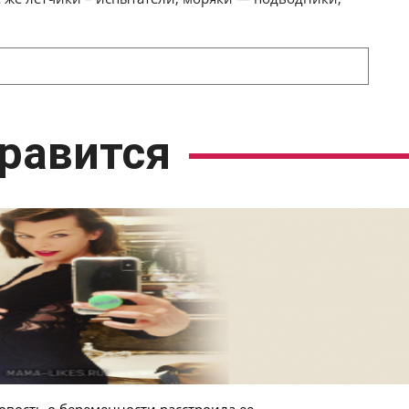
равится
овость о беременности расстроила ее