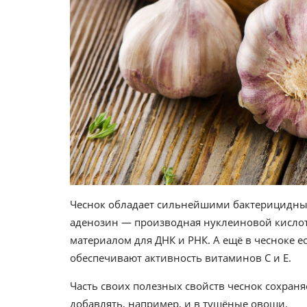
Чеснок обладает сильнейшими бактерицидными
аденозин — производная нуклеиновой кислоты
материалом для ДНК и РНК. А ещё в чесноке е
обеспечивают активность витаминов С и Е.
Часть своих полезных свойств чеснок сохраня
добавлять, например, и в тушёные овощи.