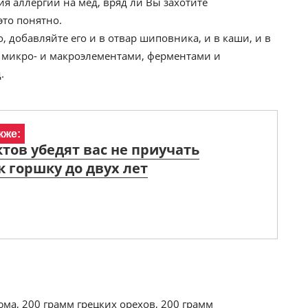
я аллергии на мёд, вряд ли Вы захотите
это понятно.
, добавляйте его и в отвар шиповника, и в каши, и в
 микро- и макроэлементами, ферментами и
.
кже:
ктов убедят вас не приучать
к горшку до двух лет
юма, 200 грамм грецких орехов, 200 грамм