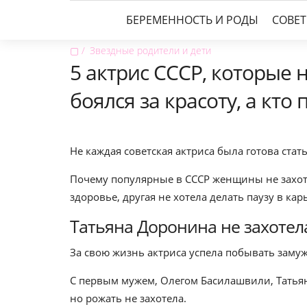
БЕРЕМЕННОСТЬ И РОДЫ
СОВЕ
▢
Звездные родители и дети
5 актрис СССР, которые 
боялся за красоту, а кто 
Не каждая советская актриса была готова ста
Почему популярные в СССР женщины не захоте
здоровье, другая не хотела делать паузу в ка
Татьяна Доронина не захотел
За свою жизнь актриса успела побывать замуже
С первым мужем, Олегом Басилашвили, Татьяна
но рожать не захотела.