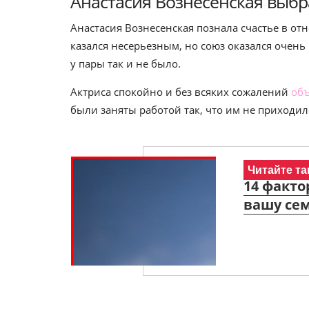
Анастасия Вознесенская выбра
Анастасия Вознесенская познала счастье в о
казался несерьезным, но союз оказался очень
у пары так и не было.
Актриса спокойно и без всяких сожалений
объ
были заняты работой так, что им не приходил
Читайте та
14 факто
вашу се