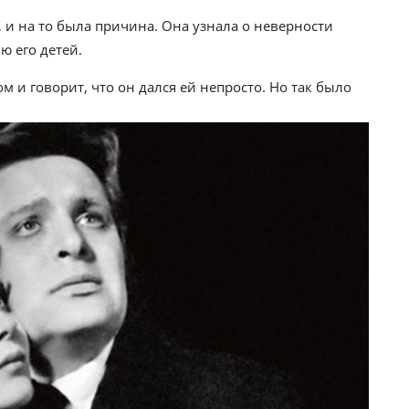
й, и на то была причина. Она узнала о неверности
ю его детей.
 и говорит, что он дался ей непросто. Но так было