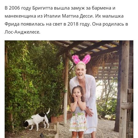
В 2006 году Бригитта вышла замуж за бармена и
манекенщика из Италии Маттиа Десси. Их малышка
Фрида появилась на свет в 2018 году. Она родилась в
Лос-Анджелесе.