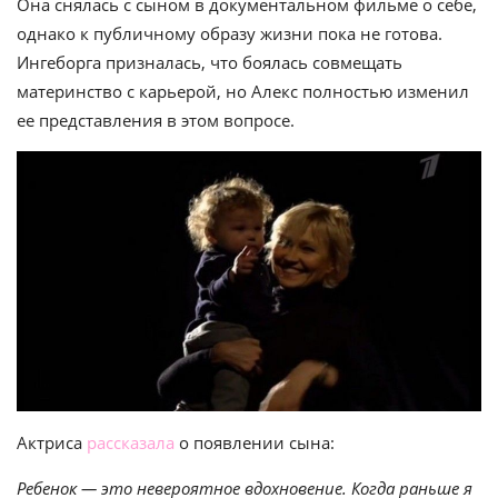
Она снялась с сыном в документальном фильме о себе,
однако к публичному образу жизни пока не готова.
Ингеборга призналась, что боялась совмещать
материнство с карьерой, но Алекс полностью изменил
ее представления в этом вопросе.
Актриса
рассказала
о появлении сына:
Ребенок — это невероятное вдохновение. Когда раньше я