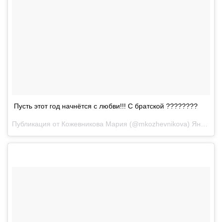
Пусть этот год начнётся с любви!!! С братской ????????
Публикация от
Кожевникова Мария
(@mkozhevnikova)
Янв 1, 2018 at 4:23 PST