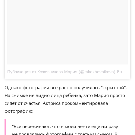
Публикация от Кожевникова Мария (@mkozhevnikova)
Янв 2, 2018 at 8:01 PST
Однако фотография все равно получилась “скрытной”.
На снимке не видно лица ребенка, зато Мария просто
сияет от счастья. Актриса прокомментировала
фотографию:
“Все переживают, что в моей ленте еще ни разу
не появлялись фотографии с третьим сыном. В