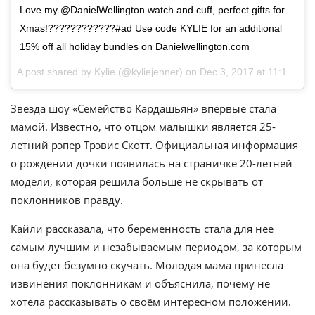
Love my @DanielWellington watch and cuff, perfect gifts for
Xmas!????????????#ad Use code KYLIE for an additional
15% off all holiday bundles on Danielwellington.com
A post shared by
Kylie
(@kyliejenner) on
Dec 3, 2017 at 11:12am PST
Звезда шоу «Семейство Кардашьян» впервые стала
мамой. Известно, что отцом малышки является 25-
летний рэпер Трэвис Скотт. Официальная информация
о рождении дочки появилась на страничке 20-летней
модели, которая решила больше не скрывать от
поклонников правду.
Кайли рассказала, что беременность стала для неё
самым лучшим и незабываемым периодом, за которым
она будет безумно скучать. Молодая мама принесла
извинения поклонникам и объяснила, почему не
хотела рассказывать о своём интересном положении.