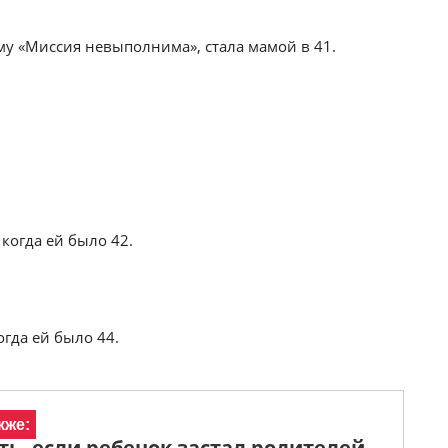
му «Миссия невыполнима», стала мамой в 41.
когда ей было 42.
гда ей было 44.
кже:
ть, если ребенок застал родителей