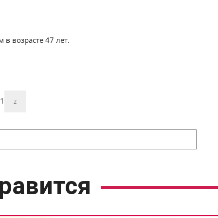
в возрасте 47 лет.
1
2
равится