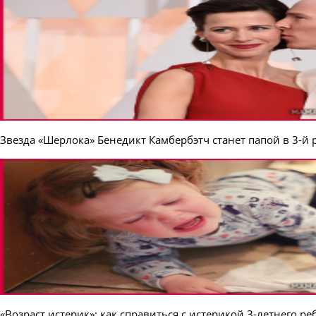
Звезда «Шерлока» Бенедикт Камбербэтч станет папой в 3-й 
«Возраст истерик»: как справиться с истерикой 3-летнего р