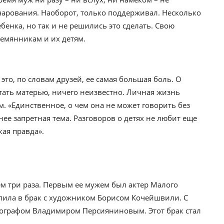
чарования. Наоборот, только поддерживал. Несколько
бенка, но так и не решились это сделать. Свою
емянникам и их детям.
это, по словам друзей, ее самая большая боль. О
стать матерью, ничего неизвестно. Личная жизнь
м. «Единственное, о чем она не может говорить без
я нее запретная тема. Разговоров о детях не любит еще
кая правда».
ем три раза. Первым ее мужем был актер Малого
упила в брак с художником Борисом Кочейшвили. С
тографом Владимиром Персияниновым. Этот брак стал