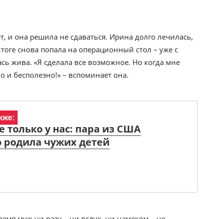
т, и она решила не сдаваться. Ирина долго лечилась,
итоге снова попала на операционный стол – уже с
ь жива. «Я сделала все возможное. Но когда мне
о и бесполезно!» – вспоминает она.
кже:
е только у нас: пара из США
 родила чужих детей
ремя муж ни разу – ни вслух, ни намеком – не