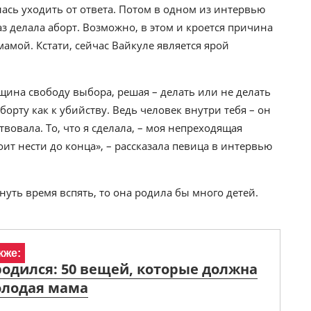
лась уходить от ответа. Потом в одном из интервью
з делала аборт. Возможно, в этом и кроется причина
мамой. Кстати, сейчас Вайкуле является ярой
щина свободу выбора, решая – делать или не делать
аборту как к убийству. Ведь человек внутри тебя – он
твовала. То, что я сделала, – моя непреходящая
ит нести до конца», – рассказала певица в интервью
уть время вспять, то она родила бы много детей.
кже:
одился: 50 вещей, которые должна
олодая мама