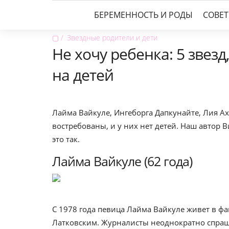
БЕРЕМЕННОСТЬ И РОДЫ
СОВЕ
▢
Звездные родители и дети
Не хочу ребенка: 5 звезд
на детей
Лайма Вайкуле, Ингеборга Дапкунайте, Лия А
востребованы, и у них нет детей. Наш автор 
это так.
Лайма Вайкуле (62 года)
С 1978 года певица Лайма Вайкуле живет в ф
Латковским. Журналисты неоднократно спраши