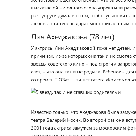
высказал ей ни одного слова упрека или разо
раз супруги думали о том, чтобы усыновить ре
любовь они теперь дарят многочисленным пл
Лия Ахеджакова (78 лет)
У актрисы Лии Ахеджаковой тоже нет детей. И 
причинах, из-за которых она так и не смогла 
звезды советского кино – под строгим запрето
слез, – что она так и не родила. Ребенок – дл
со времен ТЮЗа», – пишет газета «Комсомольс
Известно только, что Ахеджакова была замуж
театра Валерий Носик. Во второй раз она вст
2001 года актриса замужем за московским фо
для нее самым счастливым.