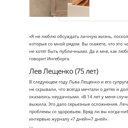
«Я не люблю обсуждать личную жизнь, поскольк
которые со мной рядом. Вы скажете, что это ча
не хотят быть публичными. Да и мне, как любо
говорит Ингеборга.
Лев Лещенко (75 лет)
В следующем году Льва Лещенко и его супруга
не скрывали, что всегда мечтали о детях и до
оказались неудачными. «В 14 лет у меня случ
выжила. Это дало серьезные осложнения. Леча
проблемы со здоровьем. Вряд ли вы когда-ниб
интервью журналу «7 дней»«7 дней».