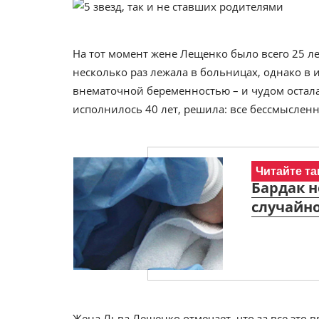
На тот момент жене Лещенко было всего 25 ле
несколько раз лежала в больницах, однако в 
внематочной беременностью – и чудом осталас
исполнилось 40 лет, решила: все бессмысленн
Читайте та
Бардак н
случайно
Жена Льва Лещенко отмечает, что за все это в