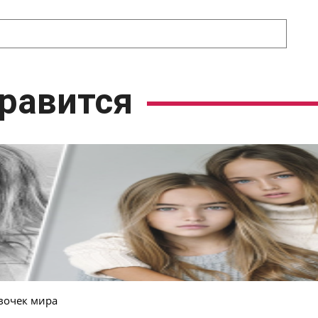
равится
вочек мира