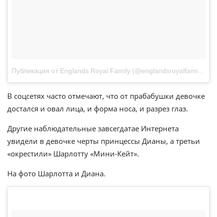
Публикация от Englands Royal Family (@englandsroyalfamily)
Янв
В соцсетях часто отмечают, что от прабабушки девочке
достался и овал лица, и форма носа, и разрез глаз.
Другие наблюдательные завсегдатае Интернета
увидели в девочке черты принцессы Дианы, а третьи
«окрестили» Шарлотту «Мини-Кейт».
На фото Шарлотта и Диана.