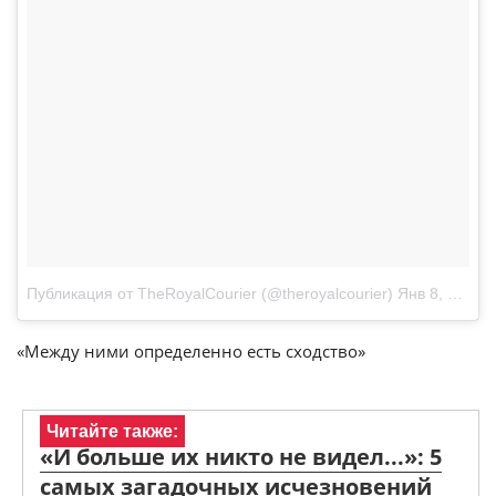
Публикация от TheRoyalCourier (@theroyalcourier)
Янв 8, 2018 at 4:55 PST
«Между ними определенно есть сходство»
Читайте также:
«И больше их никто не видел...»: 5
самых загадочных исчезновений