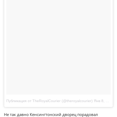
Публикация от TheRoyalCourier (@theroyalcourier)
Янв 8, 2018 at 9:01 PST
Не так давно Кенсингтонский дворец порадовал