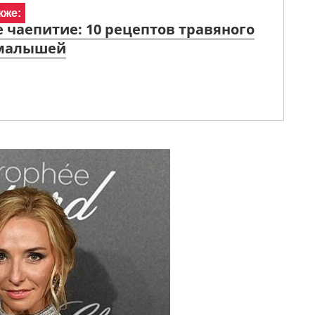
кже:
 чаепитие: 10 рецептов травяного
 малышей