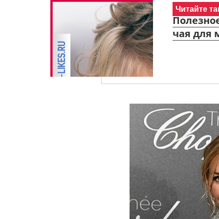
Читайте та
Полезное
чая для