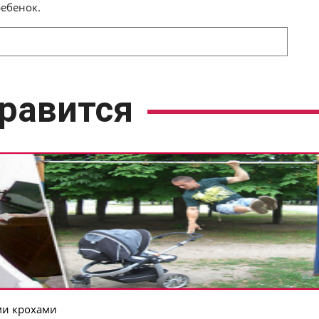
ребенок.
равится
ми крохами