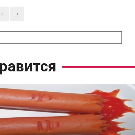
2
3
равится