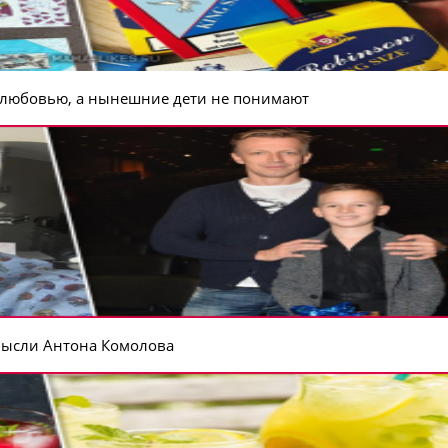
с любовью, а нынешние дети не понимают
 мысли Антона Комолова