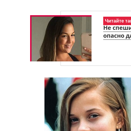
Читайте та
Не спеши
опасно д