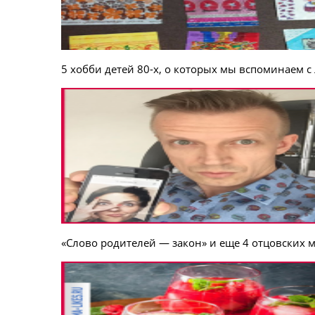
5 хобби детей 80-х, о которых мы вспоминаем 
«Слово родителей — закон» и еще 4 отцовских