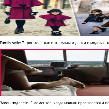
Family style: 7 трогательных фото мамы и дочки в модных н
Закон подлости: 9 моментов, когда малыш просыпается и вс