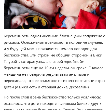
Беременность однояйцевыми близнецами сопряжена с
рисками. Осложнения возникают в половине случаев,
и у будущей мамы появляется немало поводов для
беспокойства. Эти страхи не обошли стороной и Вики
Плурайт, которая узнала о своей «двойной»
беременности еще на 10-ти недельном сроке. Сначала
женщина не поверила результатам анализов и
переживала, что ее семья «не потянет» воспитание трех
детей (у Вики есть и старшая дочка, Джозелин).
Но после слов врача беспокойство только усилилось:
оказалось, что дети находятся слишком близко друг к
другу, и это может быть опасно. Случай Вики оказался