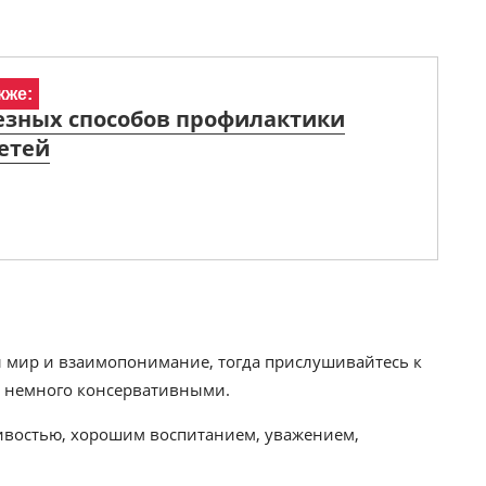
кже:
езных способов профилактики
етей
ил мир и взаимопонимание, тогда прислушивайтесь к
ся немного консервативными.
ивостью, хорошим воспитанием, уважением,