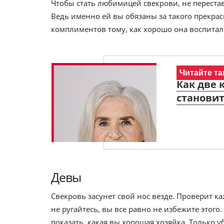
Чтобы стать любимицей свекрови, не перестав
Ведь именно ей вы обязаны за такого прекра
комплиментов тому, как хорошо она воспитала
Читайте та
Как две 
становит
Девы
Свекровь засунет свой нос везде. Проверит к
не ругайтесь, вы все равно не избежите этого
показать, какая вы хорошая хозяйка. Только 