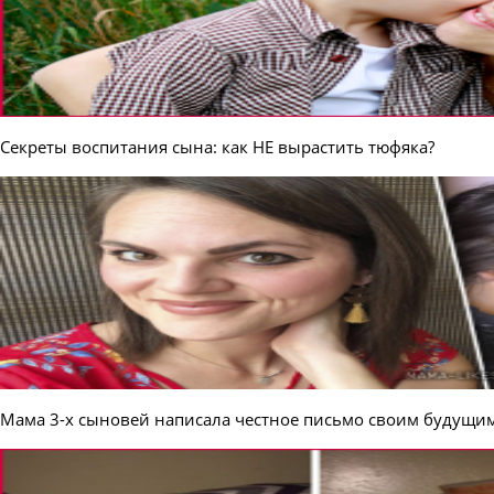
Секреты воспитания сына: как НЕ вырастить тюфяка?
Мама 3-х сыновей написала честное письмо своим будущи