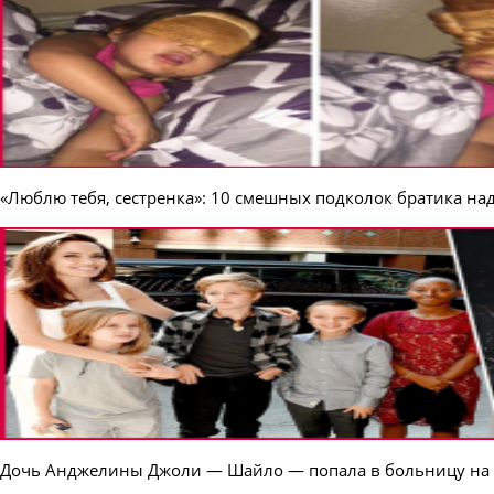
«Люблю тебя, сестренка»: 10 смешных подколок братика над
Дочь Анджелины Джоли — Шайло — попала в больницу на 