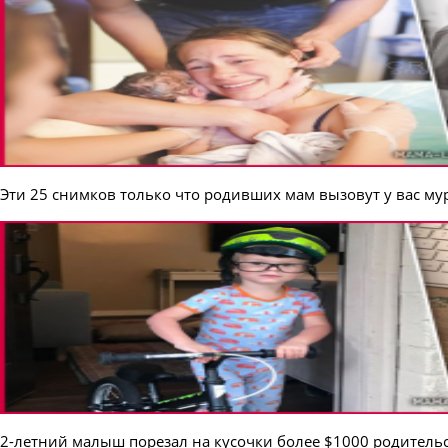
Эти 25 снимков только что родивших мам вызовут у вас м
2-летний малыш порезал на кусочки более $1000 родитель