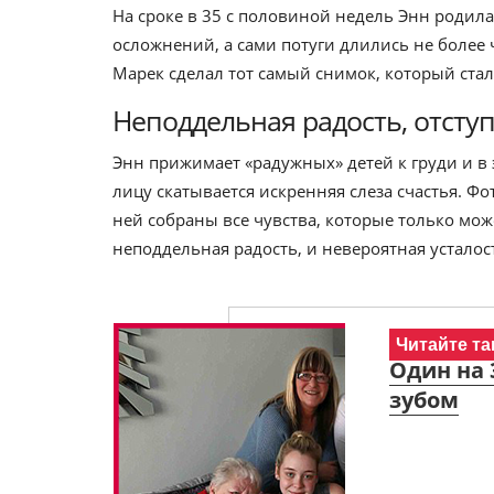
На сроке в 35 с половиной недель Энн родила
осложнений, а сами потуги длились не более
Марек сделал тот самый снимок, который ста
Неподдельная радость, отсту
Энн прижимает «радужных» детей к груди и в 
лицу скатывается искренняя слеза счастья. 
ней собраны все чувства, которые только м
неподдельная радость, и невероятная усталос
Читайте та
Один на 
зубом