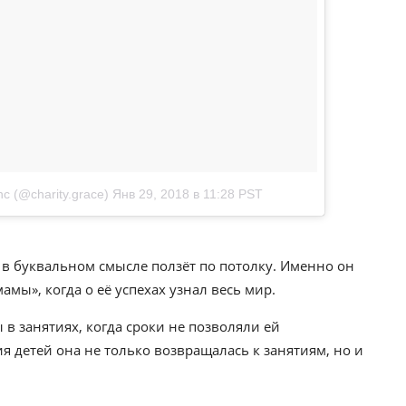
c (@charity.grace)
Янв 29, 2018 в 11:28 PST
а в буквальном смысле ползёт по потолку. Именно он
амы», когда о её успехах узнал весь мир.
в занятиях, когда сроки не позволяли ей
 детей она не только возвращалась к занятиям, но и