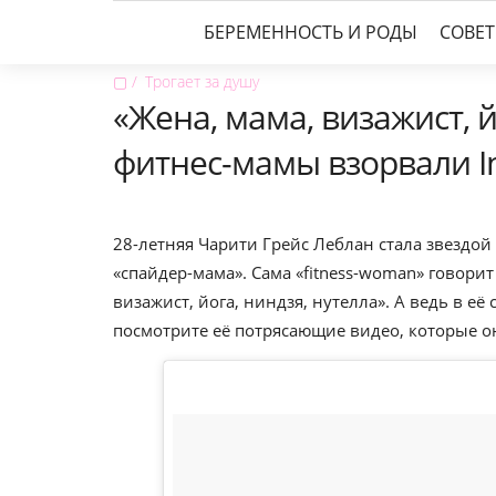
БЕРЕМЕННОСТЬ И РОДЫ
СОВЕ
▢
Трогает за душу
«Жена, мама, визажист, й
фитнес-мамы взорвали I
28-летняя Чарити Грейс Леблан стала звездой
«спайдер-мама». Сама «fitness-woman» говорит
визажист, йога, ниндзя, нутелла». А ведь в её
посмотрите её потрясающие видео, которые он