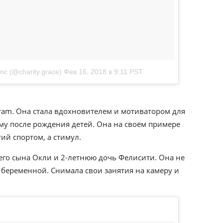
nc (@charity.grace)
Фев 16, 2018 в 9:11 PST
gram. Она стала вдохновителем и мотиватором для
му после рождения детей. Она на своём примере
тий спортом, а стимул.
его сына Окли и 2-летнюю дочь Фелисити. Она не
 беременной. Снимала свои занятия на камеру и