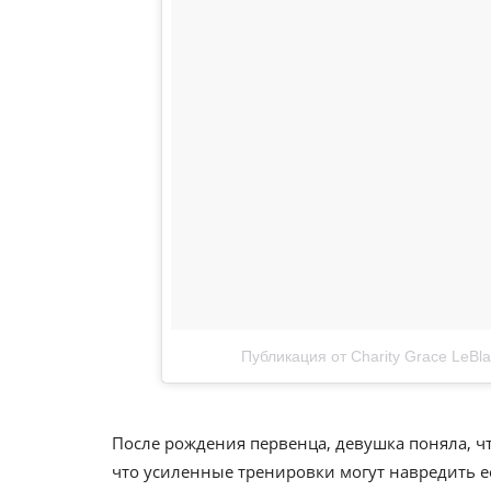
Публикация от Charity Grace LeBla
После рождения первенца, девушка поняла, чт
что усиленные тренировки могут навредить е