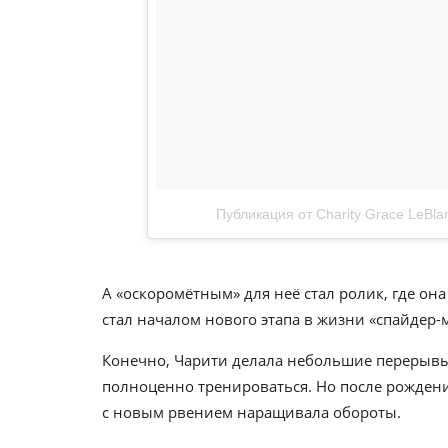
Публикация от Charity Grace LeBlan
А «оскоромётным» для неё стал ролик, где он
стал началом нового этапа в жизни «спайдер-м
Конечно, Чарити делала небольшие перерывы 
полноценно тренироваться. Но после рождения
с новым рвением наращивала обороты.