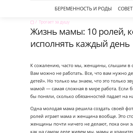
БЕРЕМЕННОСТЬ И РОДЫ
СОВЕ
▢
Трогает за душу
Жизнь мамы: 10 ролей, 
исполнять каждый день
К сожалению, часто мы, женщины, слышим в с
Вам можно не работать. Все, что вам нужно д
детей». Но только мы знаем, что это только з
мамой — самая сложная в мире работа. Если 
бы поняли, сколько обязанностей падает на н
Одна молодая мама решила создать своей фото
ролей играет мама и женщина вообще. Это ст
женщины почти ничего не делают, пока они з
как на самом деле живем мы, мамы и хранит