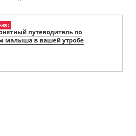
кже:
онятный путеводитель по
м малыша в вашей утробе