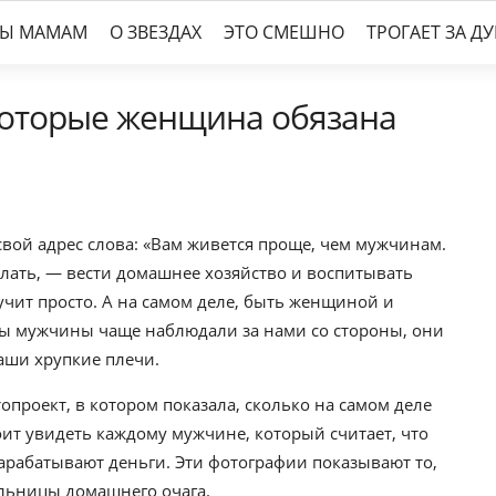
ТЫ МАМАМ
О ЗВЕЗДАХ
ЭТО СМЕШНО
ТРОГАЕТ ЗА Д
которые женщина обязана
вой адрес слова: «Вам живется проще, чем мужчинам.
елать, — вести домашнее хозяйство и воспитывать
вучит просто. А на самом деле, быть женщиной и
бы мужчины чаще наблюдали за нами со стороны, они
аши хрупкие плечи.
проект, в котором показала, сколько на самом деле
оит увидеть каждому мужчине, который считает, что
арабатывают деньги. Эти фотографии показывают то,
ельницы домашнего очага.