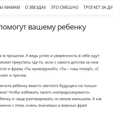
ТЫ МАМАМ
О ЗВЕЗДАХ
ЭТО СМЕШНО
ТРОГАЕТ ЗА Д
помогут вашему ребенку
в прошлом. А ведь успех и уверенность в себе идут
ожет преуспеть где-то, если с самого детства за ним
ти и фразы «Ты криворукий!», «Ты – наш позор!», «С
ом!» и прочее.
ечите ребенку вместо светлого будущего не только
зни! Чтобы избежать такого «непредсказуемого»
ебенку и чаще разговаривать со своим малышом. А как
еменно с этим, очень значимых и важных фраз!