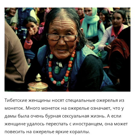
Тибетские женщины носят специальные ожерелья из
монеток. Много монеток на ожерелье означает, что у
дамы была очень бурная сексуальная жизнь. А если
женщине удалось переспать с иностранцем, она может
повесить на ожерелье яркие кораллы.