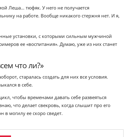
 мой Леша… тюфяк. У него не получается
ьнику на работе. Вообще никакого стержня нет. И я,
ненные установки, с которыми сильным мужчиной
имеров ее «воспитания». Думаю, уже из них станет
сем что ли?»
борот, старалась создать для них все условия.
ыкался в себе.
икл, чтобы временами давать себе развеяться
наю, что делает свекровь, когда слышит про его
он в могилу ее скоро сведет.