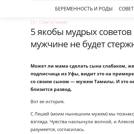
БЕРЕМЕННОСТЬ И РОДЫ
СОВЕ
▢
Советы мамам
5 якобы мудрых советов 
мужчине не будет стерж
Может ли мама сделать сына слабаком, же
подписчица из Уфы, видит это на примере
со своим сыном — мужем Тамилы. И это н
близится развод.
Вот ее история.
С Лешей (моим нынешним мужем) мы познаком
взгляда. Чувства нахлынули волной, и Алексе
разумеется, согласилась.