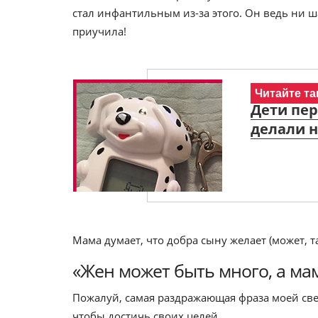
стал инфантильным из-за этого. Он ведь ни ша
приучила!
Читайте та
Дети пер
делали н
Мама думает, что добра сыну желает (может, т
«Жен может быть много, а ма
Пожалуй, самая раздражающая фраза моей све
чтобы достичь своих целей.