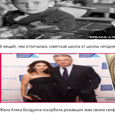
6 вещей, чем отличалась советская школа от школы сегодня
Жена Алека Болдуина оскорбила рожавших мам своим селф