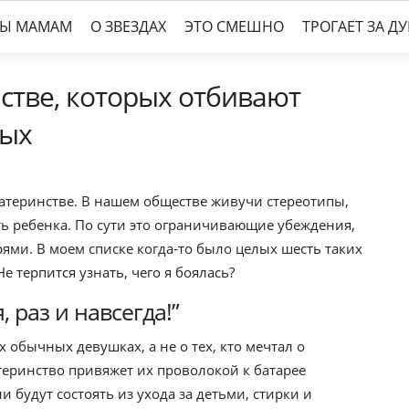
ТЫ МАМАМ
О ЗВЕЗДАХ
ЭТО СМЕШНО
ТРОГАЕТ ЗА Д
стве, которых отбивают
дых
материнстве. В нашем обществе живучи стереотипы,
ть ребенка. По сути это ограничивающие убеждения,
ми. В моем списке когда-то было целых шесть таких
е терпится узнать, чего я боялась?
 раз и навсегда!”
обычных девушках, а не о тех, кто мечтал о
материнство привяжет их проволокой к батарее
и будут состоять из ухода за детьми, стирки и