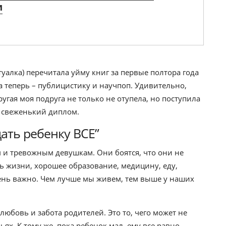
и
туалка) перечитала уйму книг за первые полтора года
а теперь – публицистику и научпоп. Удивительно,
угая моя подруга не только не отупела, но поступила
т свеженький диплом.
ать ребенку ВСЕ”
 и тревожным девушкам. Они боятся, что они не
ь жизни, хорошее образование, медицину, еду,
ень важно. Чем лучше мы живем, тем выше у наших
 любовь и забота родителей. Это то, чего может не
ях. К тому же, пока ребенок мал, ему все равно,