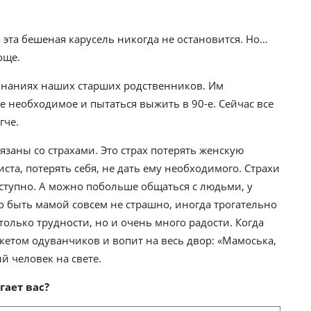
о эта бешеная карусель никогда не остановится. Но…
още.
минаниях наших старших родственников. Им
ое необходимое и пытаться выжить в 90-е. Сейчас все
гче.
заны со страхами. Это страх потерять женскую
ста, потерять себя, не дать ему необходимого. Страхи
оступно. А можно побольше общаться с людьми, у
то быть мамой совсем не страшно, иногда трогательно
 только трудности, но и очень много радости. Когда
укетом одуванчиков и вопит на весь двор: «Мамоська,
ый человек на свете.
гает вас?