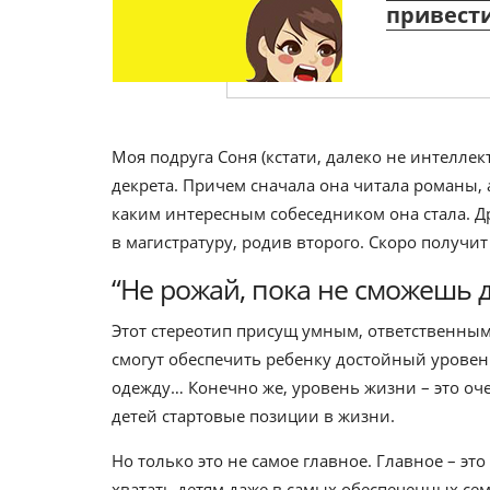
привест
Моя подруга Соня (кстати, далеко не интеллек
декрета. Причем сначала она читала романы, 
каким интересным собеседником она стала. Др
в магистратуру, родив второго. Скоро получи
“Не рожай, пока не сможешь д
Этот стереотип присущ умным, ответственным
смогут обеспечить ребенку достойный уровен
одежду… Конечно же, уровень жизни – это оч
детей стартовые позиции в жизни.
Но только это не самое главное. Главное – это
хватать детям даже в самых обеспеченных семь