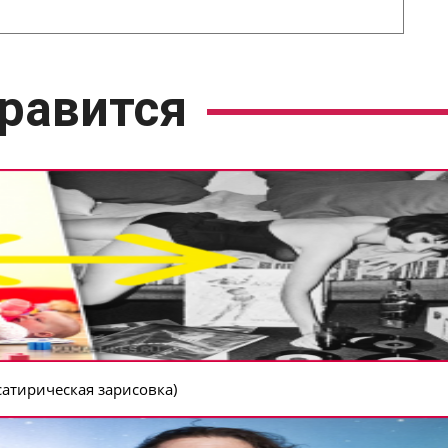
равится
сатирическая зарисовка)