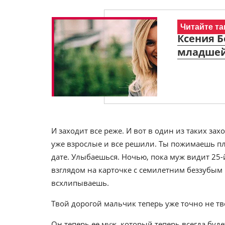
Читайте та
Ксения Б
младшей
И заходит все реже. И вот в один из таких зах
уже взрослые и все решили. Ты пожимаешь пл
дате. Улыбаешься. Ночью, пока муж видит 25
взглядом на карточке с семилетним беззубым
всхлипываешь.
Твой дорогой мальчик теперь уже точно не тв
Он теперь ее муж, который теперь всегда буде