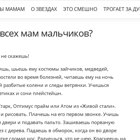
ТЫ МАМАМ
О ЗВЕЗДАХ
ЭТО СМЕШНО
ТРОГАЕТ ЗА Д
т всех мам мальчиков?
 не скажешь!
ишь, шьешь ему костюмы зайчиков, медведей,
 постели во время болезней, читаешь ему на ночь
й разбитые колени и следы ветрянки. Учишься
етиках и сони плейстейшн.
Старк, Оптимус прайм или Атом из «Живой стали».
ь и рисовать. Плачешь на его первом звонке. Учишь
м двери и подавать пальто. Зашиваешь порваную
з с дерева. Падаешь в обморок, когда он во дворе
атке сломал нос. Радуешься, что не шею. Краснеешь на