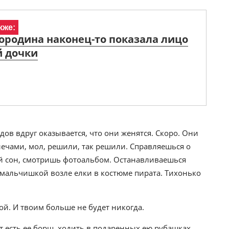
кже:
ородина наконец-то показала лицо
 дочки
одов вдруг оказывается, что они женятся. Скоро. Они
ечами, мол, решили, так решили. Справляешься о
-й сон, смотришь фотоальбом. Останавливаешься
 мальчишкой возле елки в костюме пирата. Тихонько
ой. И твоим больше не будет никогда.
т есть ее борщ, ходить в подаренных ею рубашках,