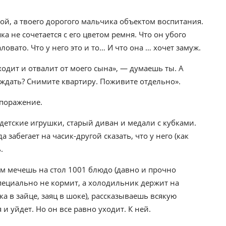
ой, а твоего дорогого мальчика объектом воспитания.
а не сочетается с его цветом ремня. Что он убого
ловато. Что у него это и то… И что она … хочет замуж.
одит и отвалит от моего сына», — думаешь ты. А
ождать? Снимите квартиру. Поживите отдельно».
 поражение.
 детские игрушки, старый диван и медали с кубками.
 забегает на часик-другой сказать, что у него (как
.
ем мечешь на стол 1001 блюдо (давно и прочно
 специально не кормит, а холодильник держит на
тка в зайце, заяц в шоке), рассказываешь всякую
 и уйдет. Но он все равно уходит. К ней.