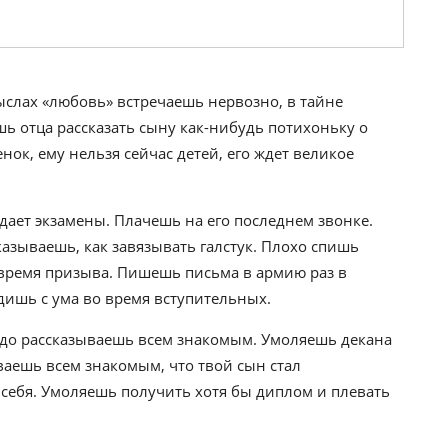
ыслах «любовь» встречаешь нервозно, в тайне
шь отца рассказать сыну как-нибудь потихоньку о
нок, ему нельзя сейчас детей, его ждет великое
дает экзамены. Плачешь на его последнем звонке.
зываешь, как завязывать галстук. Плохо спишь
 время призыва. Пишешь письма в армию раз в
дишь с ума во время вступительных.
ордо рассказываешь всем знакомым. Умоляешь декана
ываешь всем знакомым, что твой сын стал
 себя. Умоляешь получить хотя бы диплом и плевать