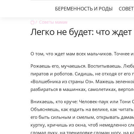
БЕРЕМЕННОСТЬ И РОДЫ
СОВЕ
▢
Советы мамам
Легко не будет: что жде
О том, что ждет мам всех мальчиков. Точнее и
Рожаешь его, мучаешься. Воспитываешь. Люб
пиратов и роботов. Сидишь, не отходя от его
«Волшебника из страны Оз». Мажешь зеленко
разбираться в машинках, самолетиках, вертол
Вникаешь, кто круче: Человек-паук или Тони 
Объясняешь, как ездить на велике, как читат
его быть сильным и смелым, открывать дама
куртку, кричишь из окна, чтоб немедленно сле
сломал руку, на тренировке сломан ногу, на к