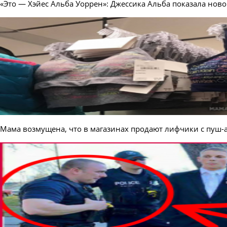
«Это — Хэйес Альба Уоррен»: Джессика Альба показала нов
Мама возмущена, что в магазинах продают лифчики с пуш-