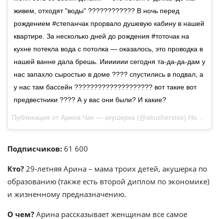
живем, отходят "воды" ???????????? В ночь перед
рождением #степанчак прорвало душевую кабину в нашей
квартире. За несколько дней до рождения #тоточак на
кухне потекла вода с потолка — оказалось, это проводка в
нашей ванне дала брешь. Иииииии сегодня та-да-да-дам у
нас запахло сыростью в доме ???? спустились в подвал, а
у нас там бассейн ???????????????????? вот такие вот
предвестники ???? А у вас они были? И какие?
Публикация от Арина Чак — акушерка (@akusherstvo)
Ноя 17 2015 в 10:53 PST
Подписчиков:
61 600
Кто?
29-летняя Арина – мама троих детей, акушерка по
образованию (также есть второй диплом по экономике)
и жизненному предназначению.
О чем?
Арина рассказывает женщинам все самое