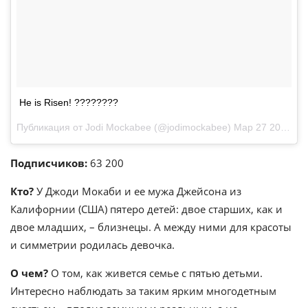
He is Risen! ????????
Публикация от Jodi Mockabee (@jodimockabee)
Мар 27 2016 в 12:13 PDT
Подписчиков:
63 200
Кто?
У Джоди Мокаби и ее мужа Джейсона из
Калифорнии (США) пятеро детей: двое старших, как и
двое младших, – близнецы. А между ними для красоты
и симметрии родилась девочка.
О чем?
О том, как живется семье с пятью детьми.
Интересно наблюдать за таким ярким многодетным