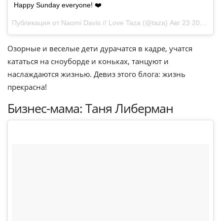
Happy Sunday everyone! ❤️
Публикация от Naomi Davis // Love Taza (@taza)
Авг 23 2015 в 10:29 PDT
Озорные и веселые дети дурачатся в кадре, учатся
кататься на сноуборде и коньках, танцуют и
наслаждаются жизнью. Девиз этого блога: жизнь
прекрасна!
Бизнес-мама: Таня Либерман