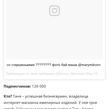
со старшенькими ???????? фото бай маша @marymilcorn
Публикация от таня либерман (@tanya_liberman)
Мар 13 2016 в 5:40 PDT
Подписчиков:
126 000
Кто?
Таня – успешная бизнесвумен, владелица
интернет-магазина ювелирных изделий. У нее трое
детей. Сейчас они все вместе живут в Тель-Авиве.