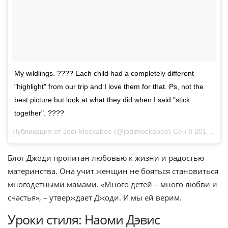
My wildlings. ???? Each child had a completely different
"highlight" from our trip and I love them for that. Ps, not the
best picture but look at what they did when I said "stick
together". ????
Публикация от Jodi Mockabee (@jodimockabee)
Сен 8 2015 в 3:41 PDT
Блог Джоди пропитан любовью к жизни и радостью
материнства. Она учит женщин не бояться становиться
многодетными мамами. «Много детей – много любви и
счастья», – утверждает Джоди. И мы ей верим.
Уроки стиля: Наоми Дэвис