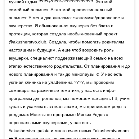
лучший отдых ????+????+????????????. Это мой
семейный анамнез. А это мой профессиональный
анамнез: У меня два диплома: экономика/управление и
акушерство. Я обыкновенная акушерка без блата и
протекции, которая создала необыкновенный проект
@akusherstvo.club. Создала, чтобы помогать родителям
настоящим и будущим. А еще чтоб возродить роль
акушерки, специалист поддерживающий семью на всех
этапах естественного родительства. От планирования и до
нового планирования и так до менопаузы ☺️ У нас есть
уютная клиника на ул.Щепкина ????, мы проводим
семинары на различные тематики, у нас есть инфо-
программы для регионов, мы помогаем наладить ГВ, учим
купать и ухаживать за малышами, мы принимаем роды в
роддомах Москвы по программе Мягких Родов с
персональными акушерками, у нас есть
#akusherstvo_palata и много счастливых #akusherstvomom
❤️ Я маловато сплю, не успеваю укладывать волосы и