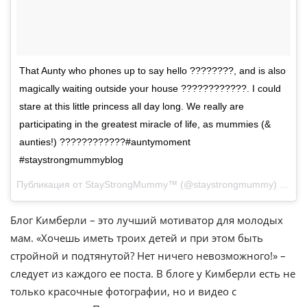
That Aunty who phones up to say hello ????????, and is also
magically waiting outside your house ????????????. I could
stare at this little princess all day long. We really are
participating in the greatest miracle of life, as mummies (&
aunties!) ????????????#auntymoment
#staystrongmummyblog
Публикация от StayStrongMummy™ (@staystrongmummy)
Июн 2
Блог Кимберли – это лучший мотиватор для молодых
мам. «Хочешь иметь троих детей и при этом быть
стройной и подтянутой? Нет ничего невозможного!» –
следует из каждого ее поста. В блоге у Кимберли есть не
только красочные фотографии, но и видео с