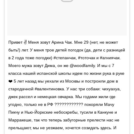
Привет ✌️ Меня зовут Арина Чак. Мне 29 (нет, не может
быть!) лет. У меня трое детей погодок (да, дети с разницей
в 2 года тоже погодки) #степанчак, #тоточак и #агниячак.
Моего мужа зовут Дима, он же @woodfamily. И мы с 7
класса нашей испанской школы идем по жизни рука в руке
❤️ 5 лет назад мы уехали из Москвы и построили дом в
стародачной #валентиновка. У нас три собаки: чихуахуа,
джек рассел и немецкая овчарка. Мы годами жили где
угодно, только не в РФ ???????????? покоряли Мачу
Пикчу и Нью-Йоркские небоскребы, тусили в Канкуне и
Марракеше, так что теперь забугорные прелести нас не
прельщают, мы не уезжаем, хочется созидать здесь. И