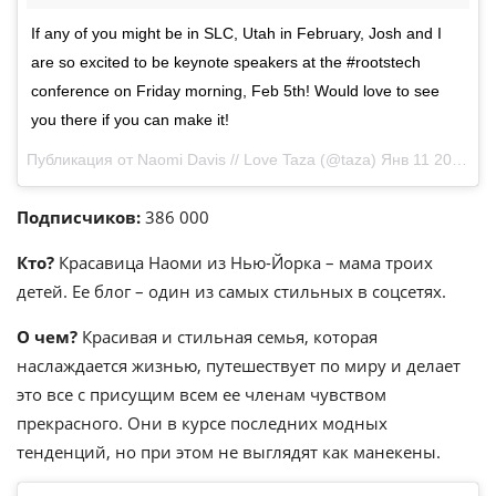
If any of you might be in SLC, Utah in February, Josh and I
are so excited to be keynote speakers at the #rootstech
conference on Friday morning, Feb 5th! Would love to see
you there if you can make it!
Публикация от Naomi Davis // Love Taza (@taza)
Янв 11 2016 в 4:56 PST
Подписчиков:
386 000
Кто?
Красавица Наоми из Нью-Йорка – мама троих
детей. Ее блог – один из самых стильных в соцсетях.
О чем?
Красивая и стильная семья, которая
наслаждается жизнью, путешествует по миру и делает
это все с присущим всем ее членам чувством
прекрасного. Они в курсе последних модных
тенденций, но при этом не выглядят как манекены.