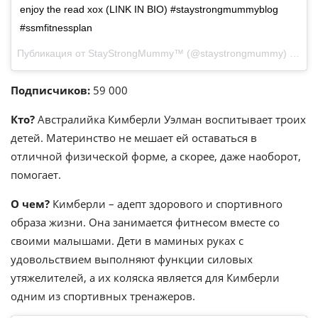
enjoy the read xox (LINK IN BIO) #staystrongmummyblog
#ssmfitnessplan
Публикация от StayStrongMummy™ (@staystrongmummy)
Июн 2
Подписчиков:
59 000
Кто?
Австралийка Кимберли Уэлман воспитывает троих
детей. Материнство не мешает ей оставаться в
отличной физической форме, а скорее, даже наоборот,
помогает.
О чем?
Кимберли – адепт здорового и спортивного
образа жизни. Она занимается фитнесом вместе со
своими малышами. Дети в маминых руках с
удовольствием выполняют функции силовых
утяжелителей, а их коляска является для Кимберли
одним из спортивных тренажеров.