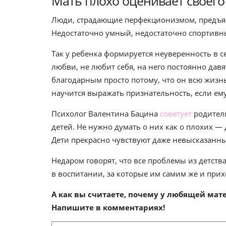
Мать плохо оценивает своего
Люди, страдающие перфекционизмом, предъя
Недостаточно умный, недостаточно спортивный
Так у ребенка формируется неуверенность в с
любви, не любит себя, на него постоянно дав
благодарным просто потому, что он всю жизнь
научится выражать признательность, если ему 
Психолог Валентина Бацина
советует
родителя
детей. Не нужно думать о них как о плохих — 
Дети прекрасно чувствуют даже невысказанн
Недаром говорят, что все проблемы из детств
в воспитании, за которые им самим же и прих
А как вы считаете, почему у любящей мат
Напишите в комментариях!