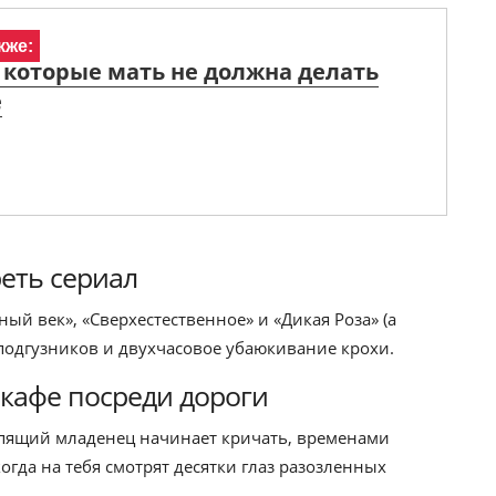
кже:
 которые мать не должна делать
е
реть сериал
ый век», «Сверхестественное» и «Дикая Роза» (а
 подгузников и двухчасовое убаюкивание крохи.
 кафе посреди дороги
спящий младенец начинает кричать, временами
огда на тебя смотрят десятки глаз разозленных