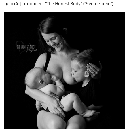
целый фотопроект “The Honest Body” (“Честое тело”).