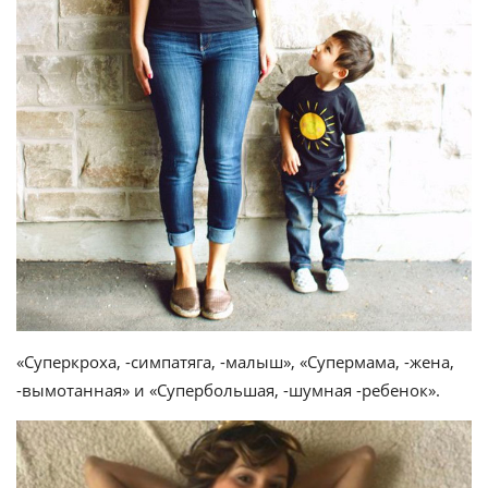
«Суперкроха, -симпатяга, -малыш», «Супермама, -жена,
-вымотанная» и «Супербольшая, -шумная -ребенок».