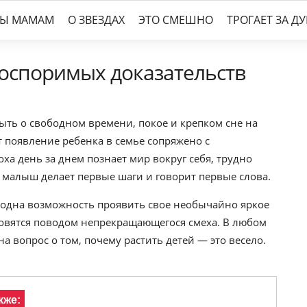
ТЫ МАМАМ
О ЗВЕЗДАХ
ЭТО СМЕШНО
ТРОГАЕТ ЗА Д
еоспоримых доказательств
ыть о свободном времени, покое и крепком сне на
т появление ребенка в семье сопряжено с
ха день за днем познает мир вокруг себя, трудно
а малыш делает первые шаги и говорит первые слова.
 одна возможность проявить свое необычайно яркое
новятся поводом непрекращающегося смеха. В любом
а вопрос о том, почему растить детей — это весело.
кже: