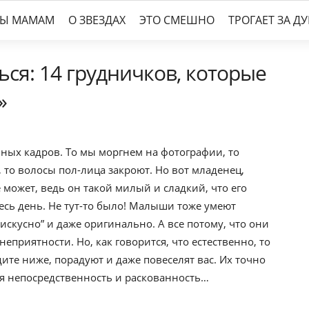
ТЫ МАМАМ
О ЗВЕЗДАХ
ЭТО СМЕШНО
ТРОГАЕТ ЗА Д
ся: 14 грудничков, которые
»
нных кадров. То мы моргнем на фотографии, то
, то волосы пол-лица закроют. Но вот младенец,
 может, ведь он такой милый и сладкий, что его
есь день. Не тут-то было! Малыши тоже умеют
искусно” и даже оригинально. А все потому, что они
приятности. Но, как говорится, что естественно, то
те ниже, порадуют и даже повеселят вас. Их точно
ая непосредственность и раскованность…